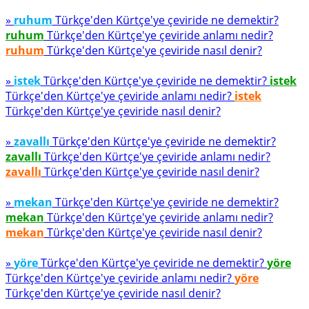
»
ruhum
Türkçe'den Kürtçe'ye çeviride ne demektir?
ruhum
Türkçe'den Kürtçe'ye çeviride anlamı nedir?
ruhum
Türkçe'den Kürtçe'ye çeviride nasıl denir?
»
istek
Türkçe'den Kürtçe'ye çeviride ne demektir?
istek
Türkçe'den Kürtçe'ye çeviride anlamı nedir?
istek
Türkçe'den Kürtçe'ye çeviride nasıl denir?
»
zavallı
Türkçe'den Kürtçe'ye çeviride ne demektir?
zavallı
Türkçe'den Kürtçe'ye çeviride anlamı nedir?
zavallı
Türkçe'den Kürtçe'ye çeviride nasıl denir?
»
mekan
Türkçe'den Kürtçe'ye çeviride ne demektir?
mekan
Türkçe'den Kürtçe'ye çeviride anlamı nedir?
mekan
Türkçe'den Kürtçe'ye çeviride nasıl denir?
»
yöre
Türkçe'den Kürtçe'ye çeviride ne demektir?
yöre
Türkçe'den Kürtçe'ye çeviride anlamı nedir?
yöre
Türkçe'den Kürtçe'ye çeviride nasıl denir?