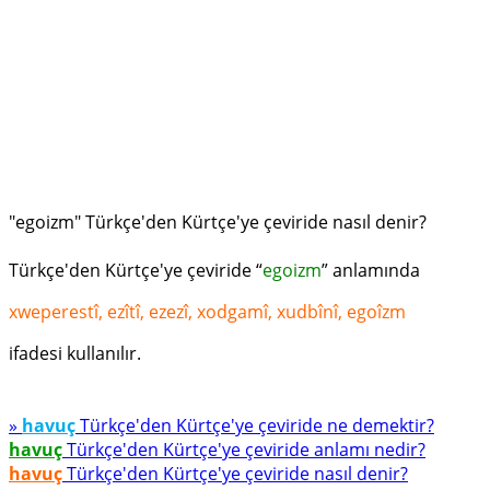
"egoizm" Türkçe'den Kürtçe'ye çeviride nasıl denir?
Türkçe'den Kürtçe'ye çeviride “
egoizm
” anlamında
xweperestî, ezîtî, ezezî, xodgamî, xudbînî, egoîzm
ifadesi kullanılır.
»
havuç
Türkçe'den Kürtçe'ye çeviride ne demektir?
havuç
Türkçe'den Kürtçe'ye çeviride anlamı nedir?
havuç
Türkçe'den Kürtçe'ye çeviride nasıl denir?