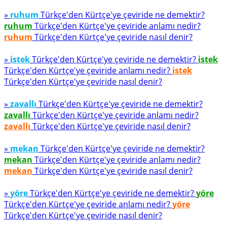
»
ruhum
Türkçe'den Kürtçe'ye çeviride ne demektir?
ruhum
Türkçe'den Kürtçe'ye çeviride anlamı nedir?
ruhum
Türkçe'den Kürtçe'ye çeviride nasıl denir?
»
istek
Türkçe'den Kürtçe'ye çeviride ne demektir?
istek
Türkçe'den Kürtçe'ye çeviride anlamı nedir?
istek
Türkçe'den Kürtçe'ye çeviride nasıl denir?
»
zavallı
Türkçe'den Kürtçe'ye çeviride ne demektir?
zavallı
Türkçe'den Kürtçe'ye çeviride anlamı nedir?
zavallı
Türkçe'den Kürtçe'ye çeviride nasıl denir?
»
mekan
Türkçe'den Kürtçe'ye çeviride ne demektir?
mekan
Türkçe'den Kürtçe'ye çeviride anlamı nedir?
mekan
Türkçe'den Kürtçe'ye çeviride nasıl denir?
»
yöre
Türkçe'den Kürtçe'ye çeviride ne demektir?
yöre
Türkçe'den Kürtçe'ye çeviride anlamı nedir?
yöre
Türkçe'den Kürtçe'ye çeviride nasıl denir?