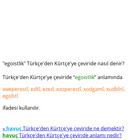
"egoistlik" Türkçe'den Kürtçe'ye çeviride nasıl denir?
Türkçe'den Kürtçe'ye çeviride “
egoistlik
” anlamında
xweperestî, ezîtî, ezezî, ezoperestî, xodgamî, xudbînî,
egoîstî
ifadesi kullanılır.
»
havuç
Türkçe'den Kürtçe'ye çeviride ne demektir?
havuç
Türkçe'den Kürtçe'ye çeviride anlamı nedir?