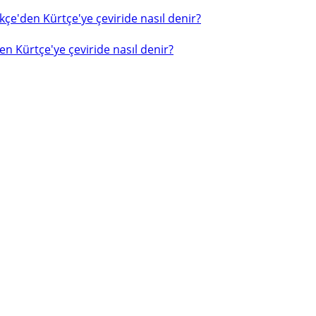
çe'den Kürtçe'ye çeviride nasıl denir?
n Kürtçe'ye çeviride nasıl denir?