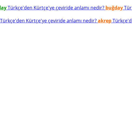
day
Türkçe'den Kürtçe'ye çeviride anlamı nedir?
buğday
Türk
Türkçe'den Kürtçe'ye çeviride anlamı nedir?
akrep
Türkçe'de