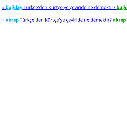
»
buğday
Türkçe'den Kürtçe'ye çeviride ne demektir?
buğ
»
akrep
Türkçe'den Kürtçe'ye çeviride ne demektir?
akrep