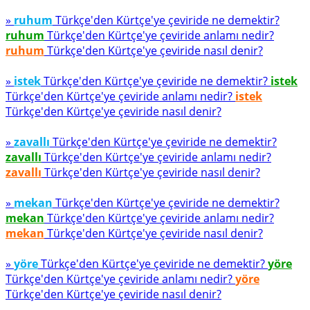
»
ruhum
Türkçe'den Kürtçe'ye çeviride ne demektir?
ruhum
Türkçe'den Kürtçe'ye çeviride anlamı nedir?
ruhum
Türkçe'den Kürtçe'ye çeviride nasıl denir?
»
istek
Türkçe'den Kürtçe'ye çeviride ne demektir?
istek
Türkçe'den Kürtçe'ye çeviride anlamı nedir?
istek
Türkçe'den Kürtçe'ye çeviride nasıl denir?
»
zavallı
Türkçe'den Kürtçe'ye çeviride ne demektir?
zavallı
Türkçe'den Kürtçe'ye çeviride anlamı nedir?
zavallı
Türkçe'den Kürtçe'ye çeviride nasıl denir?
»
mekan
Türkçe'den Kürtçe'ye çeviride ne demektir?
mekan
Türkçe'den Kürtçe'ye çeviride anlamı nedir?
mekan
Türkçe'den Kürtçe'ye çeviride nasıl denir?
»
yöre
Türkçe'den Kürtçe'ye çeviride ne demektir?
yöre
Türkçe'den Kürtçe'ye çeviride anlamı nedir?
yöre
Türkçe'den Kürtçe'ye çeviride nasıl denir?