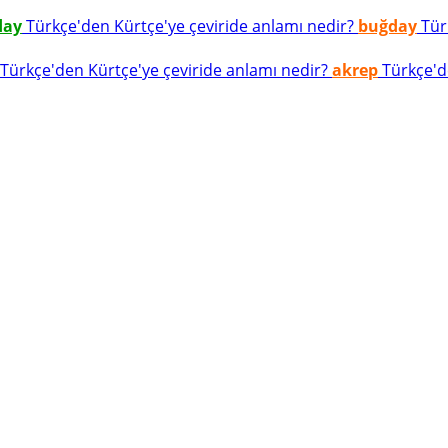
day
Türkçe'den Kürtçe'ye çeviride anlamı nedir?
buğday
Türk
Türkçe'den Kürtçe'ye çeviride anlamı nedir?
akrep
Türkçe'de