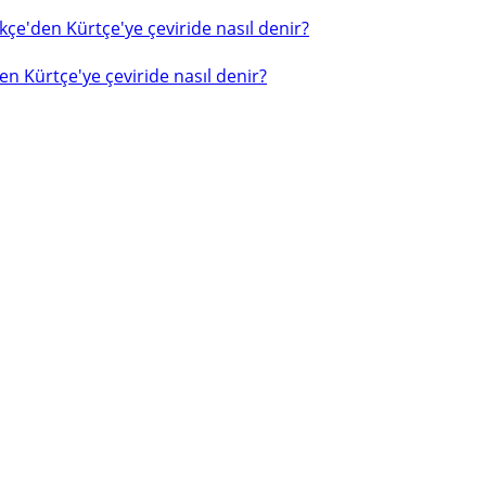
çe'den Kürtçe'ye çeviride nasıl denir?
n Kürtçe'ye çeviride nasıl denir?