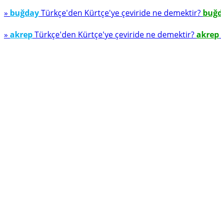
»
buğday
Türkçe'den Kürtçe'ye çeviride ne demektir?
buğ
»
akrep
Türkçe'den Kürtçe'ye çeviride ne demektir?
akrep