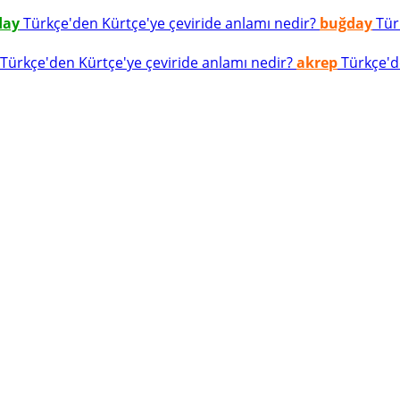
day
Türkçe'den Kürtçe'ye çeviride anlamı nedir?
buğday
Türk
Türkçe'den Kürtçe'ye çeviride anlamı nedir?
akrep
Türkçe'de