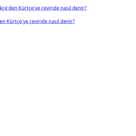
çe'den Kürtçe'ye çeviride nasıl denir?
n Kürtçe'ye çeviride nasıl denir?