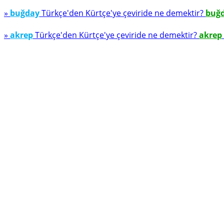
»
buğday
Türkçe'den Kürtçe'ye çeviride ne demektir?
buğ
»
akrep
Türkçe'den Kürtçe'ye çeviride ne demektir?
akrep