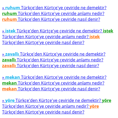
»
ruhum
Türkçe'den Kürtçe'ye çeviride ne demektir?
ruhum
Türkçe'den Kürtçe'ye çeviride anlamı nedir?
ruhum
Türkçe'den Kürtçe'ye çeviride nasıl denir?
»
istek
Türkçe'den Kürtçe'ye çeviride ne demektir?
istek
Türkçe'den Kürtçe'ye çeviride anlamı nedir?
istek
Türkçe'den Kürtçe'ye çeviride nasıl denir?
»
zavallı
Türkçe'den Kürtçe'ye çeviride ne demektir?
zavallı
Türkçe'den Kürtçe'ye çeviride anlamı nedir?
zavallı
Türkçe'den Kürtçe'ye çeviride nasıl denir?
»
mekan
Türkçe'den Kürtçe'ye çeviride ne demektir?
mekan
Türkçe'den Kürtçe'ye çeviride anlamı nedir?
mekan
Türkçe'den Kürtçe'ye çeviride nasıl denir?
»
yöre
Türkçe'den Kürtçe'ye çeviride ne demektir?
yöre
Türkçe'den Kürtçe'ye çeviride anlamı nedir?
yöre
Türkçe'den Kürtçe'ye çeviride nasıl denir?