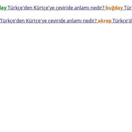
day
Türkçe'den Kürtçe'ye çeviride anlamı nedir?
buğday
Türk
Türkçe'den Kürtçe'ye çeviride anlamı nedir?
akrep
Türkçe'de