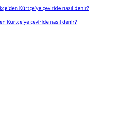
çe'den Kürtçe'ye çeviride nasıl denir?
n Kürtçe'ye çeviride nasıl denir?