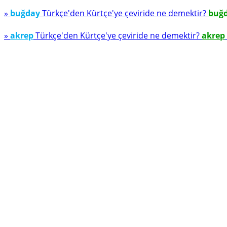
»
buğday
Türkçe'den Kürtçe'ye çeviride ne demektir?
buğ
»
akrep
Türkçe'den Kürtçe'ye çeviride ne demektir?
akrep