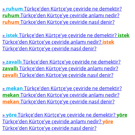
»
ruhum
Türkçe'den Kürtçe'ye çeviride ne demektir?
ruhum
Türkçe'den Kürtçe'ye çeviride anlamı nedir?
ruhum
Türkçe'den Kürtçe'ye çeviride nasıl denir?
»
istek
Türkçe'den Kürtçe'ye çeviride ne demektir?
istek
Türkçe'den Kürtçe'ye çeviride anlamı nedir?
istek
Türkçe'den Kürtçe'ye çeviride nasıl denir?
»
zavallı
Türkçe'den Kürtçe'ye çeviride ne demektir?
zavallı
Türkçe'den Kürtçe'ye çeviride anlamı nedir?
zavallı
Türkçe'den Kürtçe'ye çeviride nasıl denir?
»
mekan
Türkçe'den Kürtçe'ye çeviride ne demektir?
mekan
Türkçe'den Kürtçe'ye çeviride anlamı nedir?
mekan
Türkçe'den Kürtçe'ye çeviride nasıl denir?
»
yöre
Türkçe'den Kürtçe'ye çeviride ne demektir?
yöre
Türkçe'den Kürtçe'ye çeviride anlamı nedir?
yöre
Türkçe'den Kürtçe'ye çeviride nasıl denir?