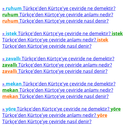
»
ruhum
Türkçe'den Kürtçe'ye çeviride ne demektir?
ruhum
Türkçe'den Kürtçe'ye çeviride anlamı nedir?
ruhum
Türkçe'den Kürtçe'ye çeviride nasıl denir?
»
istek
Türkçe'den Kürtçe'ye çeviride ne demektir?
istek
Türkçe'den Kürtçe'ye çeviride anlamı nedir?
istek
Türkçe'den Kürtçe'ye çeviride nasıl denir?
»
zavallı
Türkçe'den Kürtçe'ye çeviride ne demektir?
zavallı
Türkçe'den Kürtçe'ye çeviride anlamı nedir?
zavallı
Türkçe'den Kürtçe'ye çeviride nasıl denir?
»
mekan
Türkçe'den Kürtçe'ye çeviride ne demektir?
mekan
Türkçe'den Kürtçe'ye çeviride anlamı nedir?
mekan
Türkçe'den Kürtçe'ye çeviride nasıl denir?
»
yöre
Türkçe'den Kürtçe'ye çeviride ne demektir?
yöre
Türkçe'den Kürtçe'ye çeviride anlamı nedir?
yöre
Türkçe'den Kürtçe'ye çeviride nasıl denir?