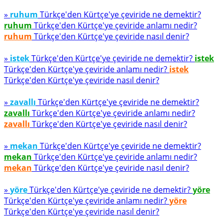
»
ruhum
Türkçe'den Kürtçe'ye çeviride ne demektir?
ruhum
Türkçe'den Kürtçe'ye çeviride anlamı nedir?
ruhum
Türkçe'den Kürtçe'ye çeviride nasıl denir?
»
istek
Türkçe'den Kürtçe'ye çeviride ne demektir?
istek
Türkçe'den Kürtçe'ye çeviride anlamı nedir?
istek
Türkçe'den Kürtçe'ye çeviride nasıl denir?
»
zavallı
Türkçe'den Kürtçe'ye çeviride ne demektir?
zavallı
Türkçe'den Kürtçe'ye çeviride anlamı nedir?
zavallı
Türkçe'den Kürtçe'ye çeviride nasıl denir?
»
mekan
Türkçe'den Kürtçe'ye çeviride ne demektir?
mekan
Türkçe'den Kürtçe'ye çeviride anlamı nedir?
mekan
Türkçe'den Kürtçe'ye çeviride nasıl denir?
»
yöre
Türkçe'den Kürtçe'ye çeviride ne demektir?
yöre
Türkçe'den Kürtçe'ye çeviride anlamı nedir?
yöre
Türkçe'den Kürtçe'ye çeviride nasıl denir?