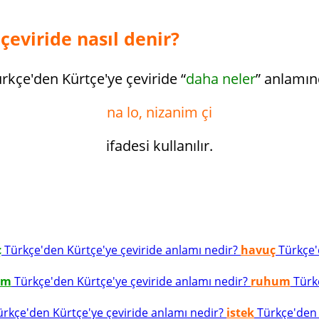
çeviride nasıl denir?
rkçe'den Kürtçe'ye çeviride “
daha neler
” anlamı
na lo, nizanim çi
ifadesi kullanılır.
ç
Türkçe'den Kürtçe'ye çeviride anlamı nedir?
havuç
Türkçe'd
um
Türkçe'den Kürtçe'ye çeviride anlamı nedir?
ruhum
Türkç
rkçe'den Kürtçe'ye çeviride anlamı nedir?
istek
Türkçe'den K