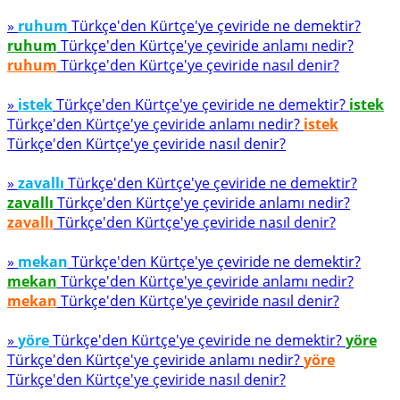
»
ruhum
Türkçe'den Kürtçe'ye çeviride ne demektir?
ruhum
Türkçe'den Kürtçe'ye çeviride anlamı nedir?
ruhum
Türkçe'den Kürtçe'ye çeviride nasıl denir?
»
istek
Türkçe'den Kürtçe'ye çeviride ne demektir?
istek
Türkçe'den Kürtçe'ye çeviride anlamı nedir?
istek
Türkçe'den Kürtçe'ye çeviride nasıl denir?
»
zavallı
Türkçe'den Kürtçe'ye çeviride ne demektir?
zavallı
Türkçe'den Kürtçe'ye çeviride anlamı nedir?
zavallı
Türkçe'den Kürtçe'ye çeviride nasıl denir?
»
mekan
Türkçe'den Kürtçe'ye çeviride ne demektir?
mekan
Türkçe'den Kürtçe'ye çeviride anlamı nedir?
mekan
Türkçe'den Kürtçe'ye çeviride nasıl denir?
»
yöre
Türkçe'den Kürtçe'ye çeviride ne demektir?
yöre
Türkçe'den Kürtçe'ye çeviride anlamı nedir?
yöre
Türkçe'den Kürtçe'ye çeviride nasıl denir?