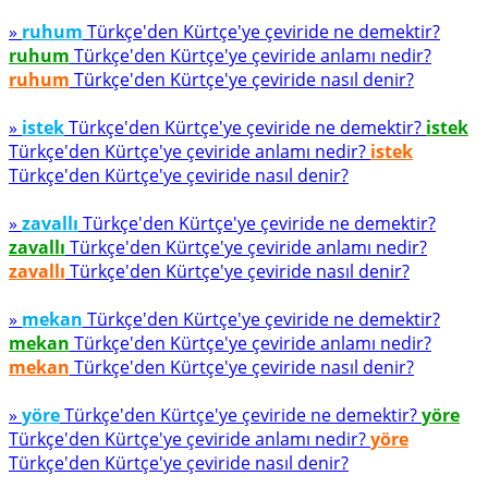
»
ruhum
Türkçe'den Kürtçe'ye çeviride ne demektir?
ruhum
Türkçe'den Kürtçe'ye çeviride anlamı nedir?
ruhum
Türkçe'den Kürtçe'ye çeviride nasıl denir?
»
istek
Türkçe'den Kürtçe'ye çeviride ne demektir?
istek
Türkçe'den Kürtçe'ye çeviride anlamı nedir?
istek
Türkçe'den Kürtçe'ye çeviride nasıl denir?
»
zavallı
Türkçe'den Kürtçe'ye çeviride ne demektir?
zavallı
Türkçe'den Kürtçe'ye çeviride anlamı nedir?
zavallı
Türkçe'den Kürtçe'ye çeviride nasıl denir?
»
mekan
Türkçe'den Kürtçe'ye çeviride ne demektir?
mekan
Türkçe'den Kürtçe'ye çeviride anlamı nedir?
mekan
Türkçe'den Kürtçe'ye çeviride nasıl denir?
»
yöre
Türkçe'den Kürtçe'ye çeviride ne demektir?
yöre
Türkçe'den Kürtçe'ye çeviride anlamı nedir?
yöre
Türkçe'den Kürtçe'ye çeviride nasıl denir?