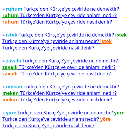
»
ruhum
Türkçe'den Kürtçe'ye çeviride ne demektir?
ruhum
Türkçe'den Kürtçe'ye çeviride anlamı nedir?
ruhum
Türkçe'den Kürtçe'ye çeviride nasıl denir?
»
istek
Türkçe'den Kürtçe'ye çeviride ne demektir?
istek
Türkçe'den Kürtçe'ye çeviride anlamı nedir?
istek
Türkçe'den Kürtçe'ye çeviride nasıl denir?
»
zavallı
Türkçe'den Kürtçe'ye çeviride ne demektir?
zavallı
Türkçe'den Kürtçe'ye çeviride anlamı nedir?
zavallı
Türkçe'den Kürtçe'ye çeviride nasıl denir?
»
mekan
Türkçe'den Kürtçe'ye çeviride ne demektir?
mekan
Türkçe'den Kürtçe'ye çeviride anlamı nedir?
mekan
Türkçe'den Kürtçe'ye çeviride nasıl denir?
»
yöre
Türkçe'den Kürtçe'ye çeviride ne demektir?
yöre
Türkçe'den Kürtçe'ye çeviride anlamı nedir?
yöre
Türkçe'den Kürtçe'ye çeviride nasıl denir?