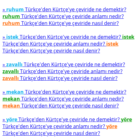
»
ruhum
Türkçe'den Kürtçe'ye çeviride ne demektir?
ruhum
Türkçe'den Kürtçe'ye çeviride anlamı nedir?
ruhum
Türkçe'den Kürtçe'ye çeviride nasıl denir?
»
istek
Türkçe'den Kürtçe'ye çeviride ne demektir?
istek
Türkçe'den Kürtçe'ye çeviride anlamı nedir?
istek
Türkçe'den Kürtçe'ye çeviride nasıl denir?
»
zavallı
Türkçe'den Kürtçe'ye çeviride ne demektir?
zavallı
Türkçe'den Kürtçe'ye çeviride anlamı nedir?
zavallı
Türkçe'den Kürtçe'ye çeviride nasıl denir?
»
mekan
Türkçe'den Kürtçe'ye çeviride ne demektir?
mekan
Türkçe'den Kürtçe'ye çeviride anlamı nedir?
mekan
Türkçe'den Kürtçe'ye çeviride nasıl denir?
»
yöre
Türkçe'den Kürtçe'ye çeviride ne demektir?
yöre
Türkçe'den Kürtçe'ye çeviride anlamı nedir?
yöre
Türkçe'den Kürtçe'ye çeviride nasıl denir?