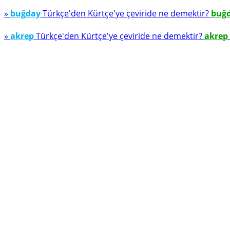
»
buğday
Türkçe'den Kürtçe'ye çeviride ne demektir?
buğ
»
akrep
Türkçe'den Kürtçe'ye çeviride ne demektir?
akrep