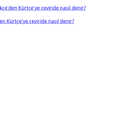
çe'den Kürtçe'ye çeviride nasıl denir?
n Kürtçe'ye çeviride nasıl denir?