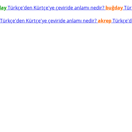
day
Türkçe'den Kürtçe'ye çeviride anlamı nedir?
buğday
Türk
Türkçe'den Kürtçe'ye çeviride anlamı nedir?
akrep
Türkçe'de