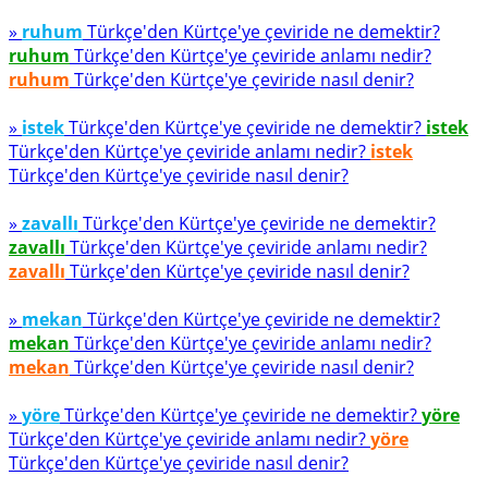
»
ruhum
Türkçe'den Kürtçe'ye çeviride ne demektir?
ruhum
Türkçe'den Kürtçe'ye çeviride anlamı nedir?
ruhum
Türkçe'den Kürtçe'ye çeviride nasıl denir?
»
istek
Türkçe'den Kürtçe'ye çeviride ne demektir?
istek
Türkçe'den Kürtçe'ye çeviride anlamı nedir?
istek
Türkçe'den Kürtçe'ye çeviride nasıl denir?
»
zavallı
Türkçe'den Kürtçe'ye çeviride ne demektir?
zavallı
Türkçe'den Kürtçe'ye çeviride anlamı nedir?
zavallı
Türkçe'den Kürtçe'ye çeviride nasıl denir?
»
mekan
Türkçe'den Kürtçe'ye çeviride ne demektir?
mekan
Türkçe'den Kürtçe'ye çeviride anlamı nedir?
mekan
Türkçe'den Kürtçe'ye çeviride nasıl denir?
»
yöre
Türkçe'den Kürtçe'ye çeviride ne demektir?
yöre
Türkçe'den Kürtçe'ye çeviride anlamı nedir?
yöre
Türkçe'den Kürtçe'ye çeviride nasıl denir?