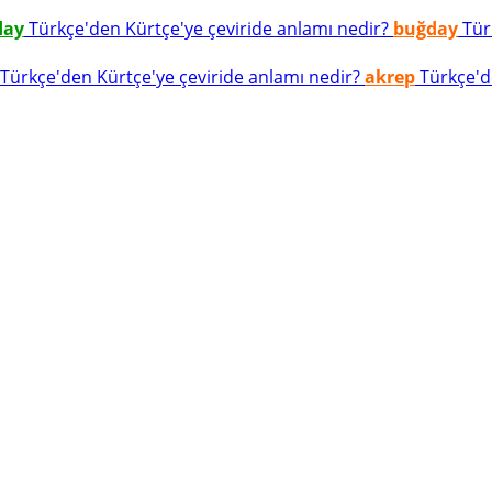
day
Türkçe'den Kürtçe'ye çeviride anlamı nedir?
buğday
Türk
Türkçe'den Kürtçe'ye çeviride anlamı nedir?
akrep
Türkçe'de