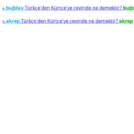
»
buğday
Türkçe'den Kürtçe'ye çeviride ne demektir?
buğ
»
akrep
Türkçe'den Kürtçe'ye çeviride ne demektir?
akrep