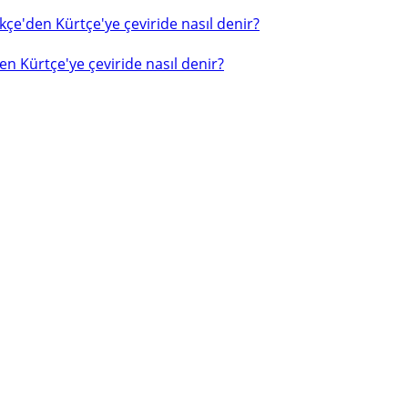
çe'den Kürtçe'ye çeviride nasıl denir?
n Kürtçe'ye çeviride nasıl denir?