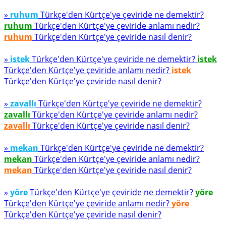
»
ruhum
Türkçe'den Kürtçe'ye çeviride ne demektir?
ruhum
Türkçe'den Kürtçe'ye çeviride anlamı nedir?
ruhum
Türkçe'den Kürtçe'ye çeviride nasıl denir?
»
istek
Türkçe'den Kürtçe'ye çeviride ne demektir?
istek
Türkçe'den Kürtçe'ye çeviride anlamı nedir?
istek
Türkçe'den Kürtçe'ye çeviride nasıl denir?
»
zavallı
Türkçe'den Kürtçe'ye çeviride ne demektir?
zavallı
Türkçe'den Kürtçe'ye çeviride anlamı nedir?
zavallı
Türkçe'den Kürtçe'ye çeviride nasıl denir?
»
mekan
Türkçe'den Kürtçe'ye çeviride ne demektir?
mekan
Türkçe'den Kürtçe'ye çeviride anlamı nedir?
mekan
Türkçe'den Kürtçe'ye çeviride nasıl denir?
»
yöre
Türkçe'den Kürtçe'ye çeviride ne demektir?
yöre
Türkçe'den Kürtçe'ye çeviride anlamı nedir?
yöre
Türkçe'den Kürtçe'ye çeviride nasıl denir?