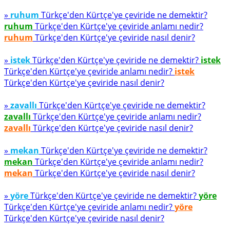
»
ruhum
Türkçe'den Kürtçe'ye çeviride ne demektir?
ruhum
Türkçe'den Kürtçe'ye çeviride anlamı nedir?
ruhum
Türkçe'den Kürtçe'ye çeviride nasıl denir?
»
istek
Türkçe'den Kürtçe'ye çeviride ne demektir?
istek
Türkçe'den Kürtçe'ye çeviride anlamı nedir?
istek
Türkçe'den Kürtçe'ye çeviride nasıl denir?
»
zavallı
Türkçe'den Kürtçe'ye çeviride ne demektir?
zavallı
Türkçe'den Kürtçe'ye çeviride anlamı nedir?
zavallı
Türkçe'den Kürtçe'ye çeviride nasıl denir?
»
mekan
Türkçe'den Kürtçe'ye çeviride ne demektir?
mekan
Türkçe'den Kürtçe'ye çeviride anlamı nedir?
mekan
Türkçe'den Kürtçe'ye çeviride nasıl denir?
»
yöre
Türkçe'den Kürtçe'ye çeviride ne demektir?
yöre
Türkçe'den Kürtçe'ye çeviride anlamı nedir?
yöre
Türkçe'den Kürtçe'ye çeviride nasıl denir?