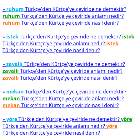
»
ruhum
Türkçe'den Kürtçe'ye çeviride ne demektir?
ruhum
Türkçe'den Kürtçe'ye çeviride anlamı nedir?
ruhum
Türkçe'den Kürtçe'ye çeviride nasıl denir?
»
istek
Türkçe'den Kürtçe'ye çeviride ne demektir?
istek
Türkçe'den Kürtçe'ye çeviride anlamı nedir?
istek
Türkçe'den Kürtçe'ye çeviride nasıl denir?
»
zavallı
Türkçe'den Kürtçe'ye çeviride ne demektir?
zavallı
Türkçe'den Kürtçe'ye çeviride anlamı nedir?
zavallı
Türkçe'den Kürtçe'ye çeviride nasıl denir?
»
mekan
Türkçe'den Kürtçe'ye çeviride ne demektir?
mekan
Türkçe'den Kürtçe'ye çeviride anlamı nedir?
mekan
Türkçe'den Kürtçe'ye çeviride nasıl denir?
»
yöre
Türkçe'den Kürtçe'ye çeviride ne demektir?
yöre
Türkçe'den Kürtçe'ye çeviride anlamı nedir?
yöre
Türkçe'den Kürtçe'ye çeviride nasıl denir?