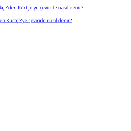
çe'den Kürtçe'ye çeviride nasıl denir?
n Kürtçe'ye çeviride nasıl denir?