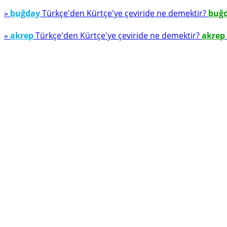
»
buğday
Türkçe'den Kürtçe'ye çeviride ne demektir?
buğ
»
akrep
Türkçe'den Kürtçe'ye çeviride ne demektir?
akrep