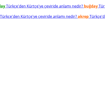
day
Türkçe'den Kürtçe'ye çeviride anlamı nedir?
buğday
Türk
Türkçe'den Kürtçe'ye çeviride anlamı nedir?
akrep
Türkçe'de