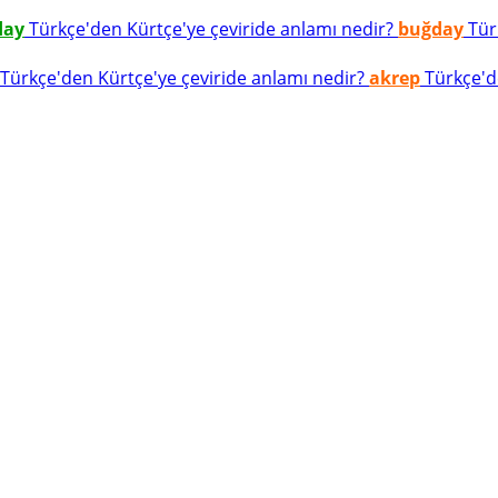
day
Türkçe'den Kürtçe'ye çeviride anlamı nedir?
buğday
Türk
Türkçe'den Kürtçe'ye çeviride anlamı nedir?
akrep
Türkçe'de