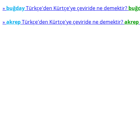
»
buğday
Türkçe'den Kürtçe'ye çeviride ne demektir?
buğ
»
akrep
Türkçe'den Kürtçe'ye çeviride ne demektir?
akrep