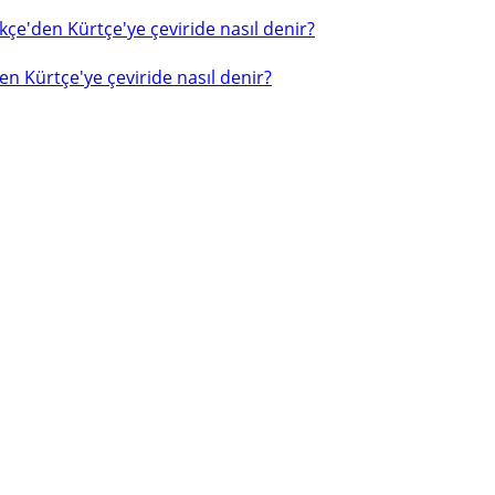
çe'den Kürtçe'ye çeviride nasıl denir?
n Kürtçe'ye çeviride nasıl denir?