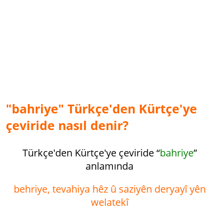
"bahriye" Türkçe'den Kürtçe'ye
çeviride nasıl denir?
Türkçe'den Kürtçe'ye çeviride “
bahriye
”
anlamında
behriye, tevahiya hêz û saziyên der­yayî yên
welatekî