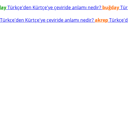
day
Türkçe'den Kürtçe'ye çeviride anlamı nedir?
buğday
Türk
Türkçe'den Kürtçe'ye çeviride anlamı nedir?
akrep
Türkçe'de