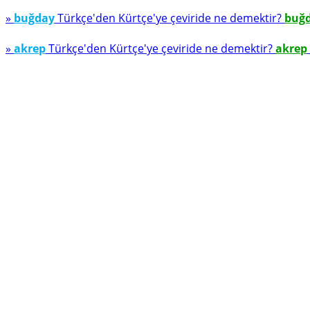
»
buğday
Türkçe'den Kürtçe'ye çeviride ne demektir?
buğ
»
akrep
Türkçe'den Kürtçe'ye çeviride ne demektir?
akrep