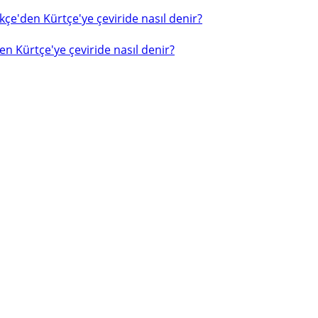
çe'den Kürtçe'ye çeviride nasıl denir?
n Kürtçe'ye çeviride nasıl denir?