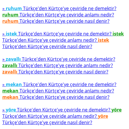
»
ruhum
Türkçe'den Kürtçe'ye çeviride ne demektir?
ruhum
Türkçe'den Kürtçe'ye çeviride anlamı nedir?
ruhum
Türkçe'den Kürtçe'ye çeviride nasıl denir?
»
istek
Türkçe'den Kürtçe'ye çeviride ne demektir?
istek
Türkçe'den Kürtçe'ye çeviride anlamı nedir?
istek
Türkçe'den Kürtçe'ye çeviride nasıl denir?
»
zavallı
Türkçe'den Kürtçe'ye çeviride ne demektir?
zavallı
Türkçe'den Kürtçe'ye çeviride anlamı nedir?
zavallı
Türkçe'den Kürtçe'ye çeviride nasıl denir?
»
mekan
Türkçe'den Kürtçe'ye çeviride ne demektir?
mekan
Türkçe'den Kürtçe'ye çeviride anlamı nedir?
mekan
Türkçe'den Kürtçe'ye çeviride nasıl denir?
»
yöre
Türkçe'den Kürtçe'ye çeviride ne demektir?
yöre
Türkçe'den Kürtçe'ye çeviride anlamı nedir?
yöre
Türkçe'den Kürtçe'ye çeviride nasıl denir?