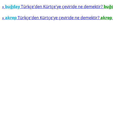
»
buğday
Türkçe'den Kürtçe'ye çeviride ne demektir?
buğ
»
akrep
Türkçe'den Kürtçe'ye çeviride ne demektir?
akrep