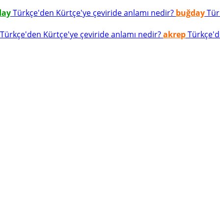
day
Türkçe'den Kürtçe'ye çeviride anlamı nedir?
buğday
Türk
Türkçe'den Kürtçe'ye çeviride anlamı nedir?
akrep
Türkçe'de