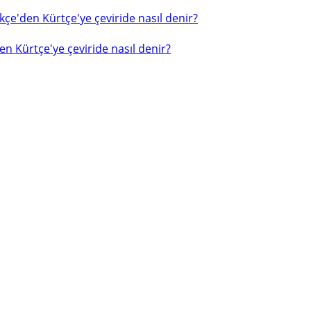
çe'den Kürtçe'ye çeviride nasıl denir?
n Kürtçe'ye çeviride nasıl denir?