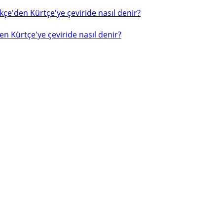
çe'den Kürtçe'ye çeviride nasıl denir?
n Kürtçe'ye çeviride nasıl denir?