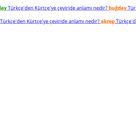
day
Türkçe'den Kürtçe'ye çeviride anlamı nedir?
buğday
Türk
Türkçe'den Kürtçe'ye çeviride anlamı nedir?
akrep
Türkçe'de