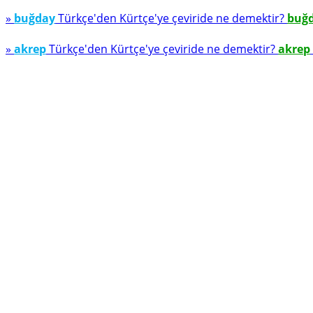
»
buğday
Türkçe'den Kürtçe'ye çeviride ne demektir?
buğ
»
akrep
Türkçe'den Kürtçe'ye çeviride ne demektir?
akrep