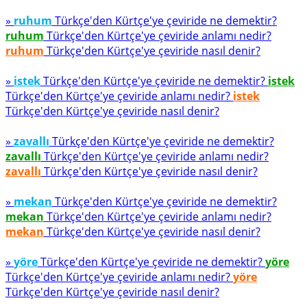
»
ruhum
Türkçe'den Kürtçe'ye çeviride ne demektir?
ruhum
Türkçe'den Kürtçe'ye çeviride anlamı nedir?
ruhum
Türkçe'den Kürtçe'ye çeviride nasıl denir?
»
istek
Türkçe'den Kürtçe'ye çeviride ne demektir?
istek
Türkçe'den Kürtçe'ye çeviride anlamı nedir?
istek
Türkçe'den Kürtçe'ye çeviride nasıl denir?
»
zavallı
Türkçe'den Kürtçe'ye çeviride ne demektir?
zavallı
Türkçe'den Kürtçe'ye çeviride anlamı nedir?
zavallı
Türkçe'den Kürtçe'ye çeviride nasıl denir?
»
mekan
Türkçe'den Kürtçe'ye çeviride ne demektir?
mekan
Türkçe'den Kürtçe'ye çeviride anlamı nedir?
mekan
Türkçe'den Kürtçe'ye çeviride nasıl denir?
»
yöre
Türkçe'den Kürtçe'ye çeviride ne demektir?
yöre
Türkçe'den Kürtçe'ye çeviride anlamı nedir?
yöre
Türkçe'den Kürtçe'ye çeviride nasıl denir?