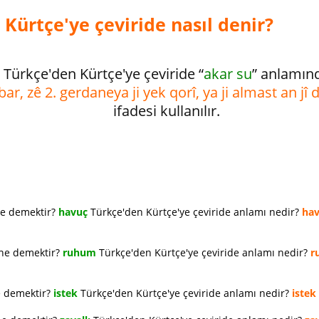
Kürtçe'ye çeviride nasıl denir?
Türkçe'den Kürtçe'ye çeviride “
akar su
” anlamın
bar, zê 2. gerdaneya ji yek qorî, ya ji almast an jî
ifadesi kullanılır.
ne demektir?
havuç
Türkçe'den Kürtçe'ye çeviride anlamı nedir?
ha
 ne demektir?
ruhum
Türkçe'den Kürtçe'ye çeviride anlamı nedir?
r
e demektir?
istek
Türkçe'den Kürtçe'ye çeviride anlamı nedir?
istek