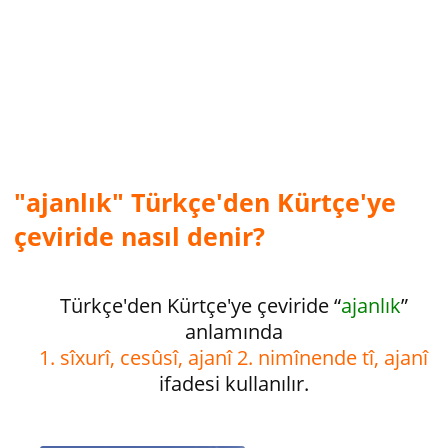
"ajanlık" Türkçe'den Kürtçe'ye
çeviride nasıl denir?
Türkçe'den Kürtçe'ye çeviride “
ajanlık
”
anlamında
1. sîxurî, cesûsî, ajanî 2. nimînende tî, ajanî
ifadesi kullanılır.