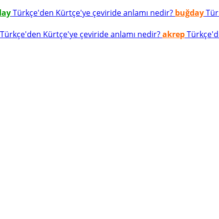
day
Türkçe'den Kürtçe'ye çeviride anlamı nedir?
buğday
Türk
Türkçe'den Kürtçe'ye çeviride anlamı nedir?
akrep
Türkçe'de