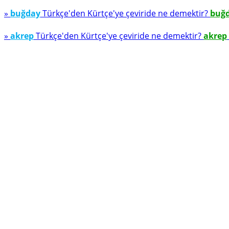
»
buğday
Türkçe'den Kürtçe'ye çeviride ne demektir?
buğ
»
akrep
Türkçe'den Kürtçe'ye çeviride ne demektir?
akrep