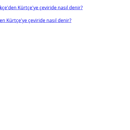
çe'den Kürtçe'ye çeviride nasıl denir?
n Kürtçe'ye çeviride nasıl denir?