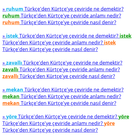
»
ruhum
Türkçe'den Kürtçe'ye çeviride ne demektir?
ruhum
Türkçe'den Kürtçe'ye çeviride anlamı nedir?
ruhum
Türkçe'den Kürtçe'ye çeviride nasıl denir?
»
istek
Türkçe'den Kürtçe'ye çeviride ne demektir?
istek
Türkçe'den Kürtçe'ye çeviride anlamı nedir?
istek
Türkçe'den Kürtçe'ye çeviride nasıl denir?
»
zavallı
Türkçe'den Kürtçe'ye çeviride ne demektir?
zavallı
Türkçe'den Kürtçe'ye çeviride anlamı nedir?
zavallı
Türkçe'den Kürtçe'ye çeviride nasıl denir?
»
mekan
Türkçe'den Kürtçe'ye çeviride ne demektir?
mekan
Türkçe'den Kürtçe'ye çeviride anlamı nedir?
mekan
Türkçe'den Kürtçe'ye çeviride nasıl denir?
»
yöre
Türkçe'den Kürtçe'ye çeviride ne demektir?
yöre
Türkçe'den Kürtçe'ye çeviride anlamı nedir?
yöre
Türkçe'den Kürtçe'ye çeviride nasıl denir?