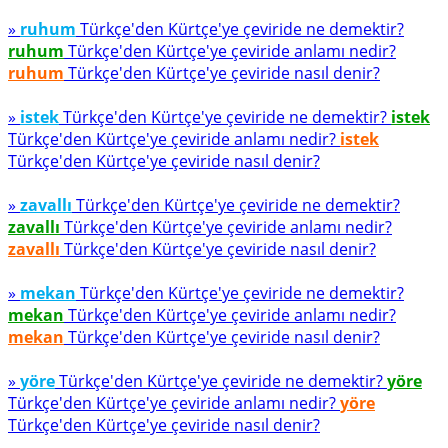
»
ruhum
Türkçe'den Kürtçe'ye çeviride ne demektir?
ruhum
Türkçe'den Kürtçe'ye çeviride anlamı nedir?
ruhum
Türkçe'den Kürtçe'ye çeviride nasıl denir?
»
istek
Türkçe'den Kürtçe'ye çeviride ne demektir?
istek
Türkçe'den Kürtçe'ye çeviride anlamı nedir?
istek
Türkçe'den Kürtçe'ye çeviride nasıl denir?
»
zavallı
Türkçe'den Kürtçe'ye çeviride ne demektir?
zavallı
Türkçe'den Kürtçe'ye çeviride anlamı nedir?
zavallı
Türkçe'den Kürtçe'ye çeviride nasıl denir?
»
mekan
Türkçe'den Kürtçe'ye çeviride ne demektir?
mekan
Türkçe'den Kürtçe'ye çeviride anlamı nedir?
mekan
Türkçe'den Kürtçe'ye çeviride nasıl denir?
»
yöre
Türkçe'den Kürtçe'ye çeviride ne demektir?
yöre
Türkçe'den Kürtçe'ye çeviride anlamı nedir?
yöre
Türkçe'den Kürtçe'ye çeviride nasıl denir?