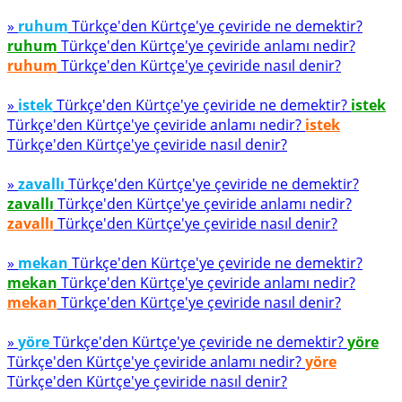
»
ruhum
Türkçe'den Kürtçe'ye çeviride ne demektir?
ruhum
Türkçe'den Kürtçe'ye çeviride anlamı nedir?
ruhum
Türkçe'den Kürtçe'ye çeviride nasıl denir?
»
istek
Türkçe'den Kürtçe'ye çeviride ne demektir?
istek
Türkçe'den Kürtçe'ye çeviride anlamı nedir?
istek
Türkçe'den Kürtçe'ye çeviride nasıl denir?
»
zavallı
Türkçe'den Kürtçe'ye çeviride ne demektir?
zavallı
Türkçe'den Kürtçe'ye çeviride anlamı nedir?
zavallı
Türkçe'den Kürtçe'ye çeviride nasıl denir?
»
mekan
Türkçe'den Kürtçe'ye çeviride ne demektir?
mekan
Türkçe'den Kürtçe'ye çeviride anlamı nedir?
mekan
Türkçe'den Kürtçe'ye çeviride nasıl denir?
»
yöre
Türkçe'den Kürtçe'ye çeviride ne demektir?
yöre
Türkçe'den Kürtçe'ye çeviride anlamı nedir?
yöre
Türkçe'den Kürtçe'ye çeviride nasıl denir?