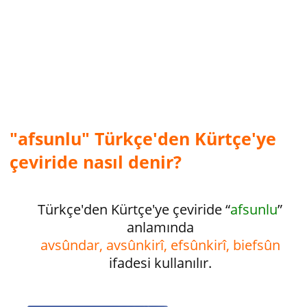
"afsunlu" Türkçe'den Kürtçe'ye
çeviride nasıl denir?
Türkçe'den Kürtçe'ye çeviride “
afsunlu
”
anlamında
avsûndar, avsûnkirî, efsûnkirî, biefsûn
ifadesi kullanılır.