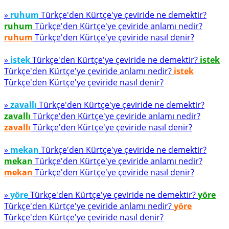
»
ruhum
Türkçe'den Kürtçe'ye çeviride ne demektir?
ruhum
Türkçe'den Kürtçe'ye çeviride anlamı nedir?
ruhum
Türkçe'den Kürtçe'ye çeviride nasıl denir?
»
istek
Türkçe'den Kürtçe'ye çeviride ne demektir?
istek
Türkçe'den Kürtçe'ye çeviride anlamı nedir?
istek
Türkçe'den Kürtçe'ye çeviride nasıl denir?
»
zavallı
Türkçe'den Kürtçe'ye çeviride ne demektir?
zavallı
Türkçe'den Kürtçe'ye çeviride anlamı nedir?
zavallı
Türkçe'den Kürtçe'ye çeviride nasıl denir?
»
mekan
Türkçe'den Kürtçe'ye çeviride ne demektir?
mekan
Türkçe'den Kürtçe'ye çeviride anlamı nedir?
mekan
Türkçe'den Kürtçe'ye çeviride nasıl denir?
»
yöre
Türkçe'den Kürtçe'ye çeviride ne demektir?
yöre
Türkçe'den Kürtçe'ye çeviride anlamı nedir?
yöre
Türkçe'den Kürtçe'ye çeviride nasıl denir?