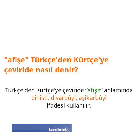
"afişe" Türkçe'den Kürtçe'ye
çeviride nasıl denir?
Türkçe'den Kürtçe'ye çeviride “
afişe
” anlamınd
bihîstî, diyarbûyî, aşîkarbûyî
ifadesi kullanılır.