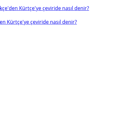
çe'den Kürtçe'ye çeviride nasıl denir?
n Kürtçe'ye çeviride nasıl denir?