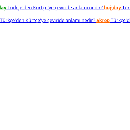
day
Türkçe'den Kürtçe'ye çeviride anlamı nedir?
buğday
Türk
Türkçe'den Kürtçe'ye çeviride anlamı nedir?
akrep
Türkçe'de