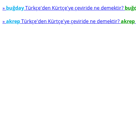
»
buğday
Türkçe'den Kürtçe'ye çeviride ne demektir?
buğ
»
akrep
Türkçe'den Kürtçe'ye çeviride ne demektir?
akrep