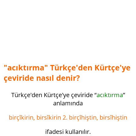
"acıktırma" Türkçe'den Kürtçe'ye
çeviride nasıl denir?
Türkçe'den Kürtçe'ye çeviride “
acıktırma
”
anlamında
birçîkirin, birsîkirin 2. birçîhiştin, birsîhiştin
ifadesi kullanılır.