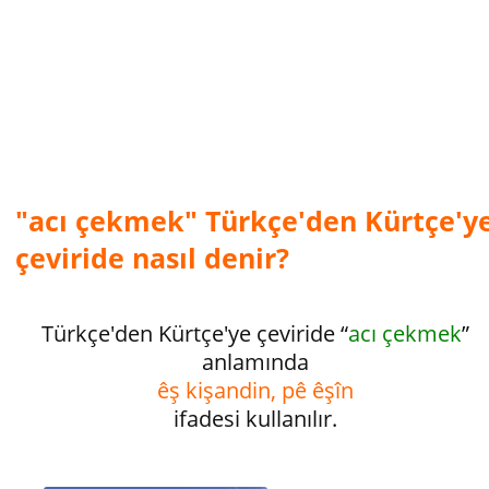
"acı çekmek" Türkçe'den Kürtçe'y
çeviride nasıl denir?
Türkçe'den Kürtçe'ye çeviride “
acı çekmek
”
anlamında
êş kişandin, pê êşîn
ifadesi kullanılır.