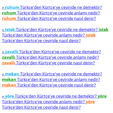
»
ruhum
Türkçe'den Kürtçe'ye çeviride ne demektir?
ruhum
Türkçe'den Kürtçe'ye çeviride anlamı nedir?
ruhum
Türkçe'den Kürtçe'ye çeviride nasıl denir?
»
istek
Türkçe'den Kürtçe'ye çeviride ne demektir?
istek
Türkçe'den Kürtçe'ye çeviride anlamı nedir?
istek
Türkçe'den Kürtçe'ye çeviride nasıl denir?
»
zavallı
Türkçe'den Kürtçe'ye çeviride ne demektir?
zavallı
Türkçe'den Kürtçe'ye çeviride anlamı nedir?
zavallı
Türkçe'den Kürtçe'ye çeviride nasıl denir?
»
mekan
Türkçe'den Kürtçe'ye çeviride ne demektir?
mekan
Türkçe'den Kürtçe'ye çeviride anlamı nedir?
mekan
Türkçe'den Kürtçe'ye çeviride nasıl denir?
»
yöre
Türkçe'den Kürtçe'ye çeviride ne demektir?
yöre
Türkçe'den Kürtçe'ye çeviride anlamı nedir?
yöre
Türkçe'den Kürtçe'ye çeviride nasıl denir?