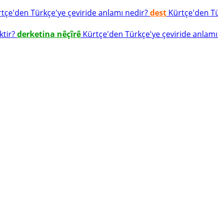
tçe'den Türkçe'ye çeviride anlamı nedir?
dest
Kürtçe'den Tür
ktir?
derketina nêçîrê
Kürtçe'den Türkçe'ye çeviride anlamı