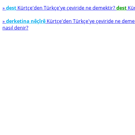
»
dest
Kürtçe'den Türkçe'ye çeviride ne demektir?
dest
Kür
»
derketina nêçîrê
Kürtçe'den Türkçe'ye çeviride ne deme
nasıl denir?