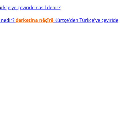
kçe'ye çeviride nasıl denir?
 nedir?
derketina nêçîrê
Kürtçe'den Türkçe'ye çeviride