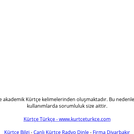
 ve akademik Kürtçe kelimelerinden oluşmaktadır. Bu nedenle
kullanımlarda sorumluluk size aittir.
Kürtçe Türkçe - www.kurtceturkce.com
Kürtçe Bilgi
-
Canlı Kürtçe Radyo Dinle
-
Firma Diyarbakır