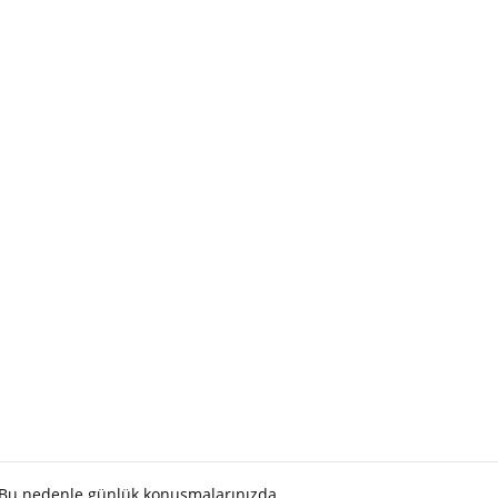
. Bu nedenle günlük konuşmalarınızda