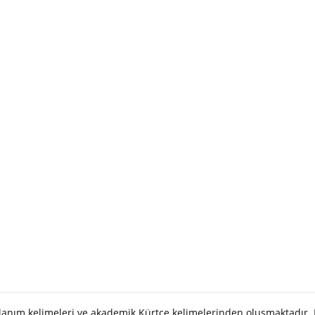
llanım kelimeleri ve akademik Kürtçe kelimelerinden oluşmaktadır