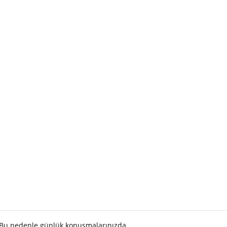
. Bu nedenle günlük konuşmalarınızda