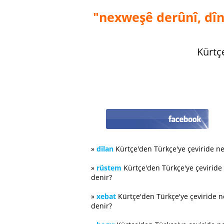
"nexweşê derûnî, dîn
Kürtç
»
dilan
Kürtçe'den Türkçe'ye çeviride n
»
rüstem
Kürtçe'den Türkçe'ye çeviride
denir?
»
xebat
Kürtçe'den Türkçe'ye çeviride 
denir?