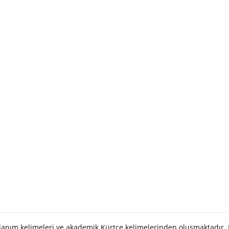
llanım kelimeleri ve akademik Kürtçe kelimelerinden oluşmaktadır