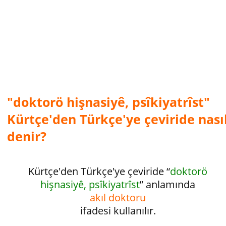
"doktorö hişnasiyê, psîkiyatrîst"
Kürtçe'den Türkçe'ye çeviride nası
denir?
Kürtçe'den Türkçe'ye çeviride “
doktorö
hişnasiyê, psîkiyatrîst
” anlamında
akıl doktoru
ifadesi kullanılır.