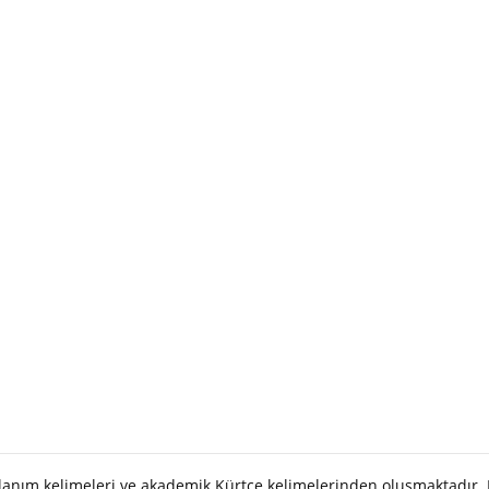
llanım kelimeleri ve akademik Kürtçe kelimelerinden oluşmaktadır