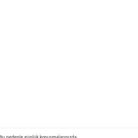
. Bu nedenle günlük konuşmalarınızda